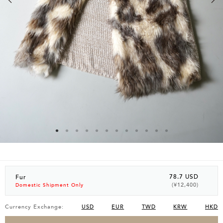
78.7 USD
Fur
(¥12,400)
Domestic Shipment Only
Currency Exchange:
USD
EUR
TWD
KRW
HKD