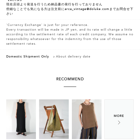
現在店頭より発送を行うため納品書の発行を行っておりません
些細なことでも気になる方は注文前にarca_vintage@doluke.comまでお問合せ下
さい
'Currency Exchange' is just for your reference.
Every transaction will be made in JP yen, and its rate will change a little
according to the settlement rate of each credit company. We assume no
responsibility whatsoever for the indemnity from the use of those
settlement rates.
Domestic Shipment Only
About delivery date
RECOMMEND