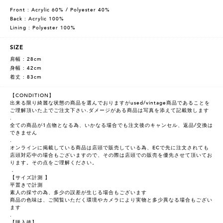
Front : Acrylic 60% / Polyester 40%
Back : Acrylic 100%
Lining : Polyester 100%
SIZE
肩幅 : 28cm
身幅 : 42cm
着丈 : 83cm
【CONDITION】
出来る限り綺麗な状態の商品を選んでおりますがused/vintage商品であることを
ご理解頂いた上でご注文下さい.ダメージがある商品は写真を添えて記載致します
.
全ての商品が1点物となる為、いかなる場合でも注文後のキャンセル、返品/交換は
できません
.
オンラインに掲載している商品は店頭で販売している為、ECで先に注文されても
店頭対応中の場合もございますので、その際は店頭での販売を優先させて頂いてお
ります。その点をご理解ください。
．
【サイズ計測 】
平置きで計測
素人の採寸の為、多少の誤差が生じる場合もございます
商品の色味は、ご閲覧いただく環境やカメラにより実物と多少異なる場合もござい
ます
.
【購入後】