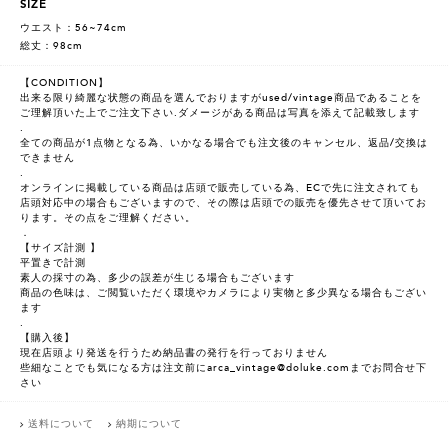
SIZE
ウエスト：56~74cm
総丈：98cm
【CONDITION】
出来る限り綺麗な状態の商品を選んでおりますがused/vintage商品であることを
ご理解頂いた上でご注文下さい.ダメージがある商品は写真を添えて記載致します
.
全ての商品が1点物となる為、いかなる場合でも注文後のキャンセル、返品/交換は
できません
.
オンラインに掲載している商品は店頭で販売している為、ECで先に注文されても
店頭対応中の場合もございますので、その際は店頭での販売を優先させて頂いてお
ります。その点をご理解ください。
．
【サイズ計測 】
平置きで計測
素人の採寸の為、多少の誤差が生じる場合もございます
商品の色味は、ご閲覧いただく環境やカメラにより実物と多少異なる場合もござい
ます
.
【購入後】
現在店頭より発送を行うため納品書の発行を行っておりません
些細なことでも気になる方は注文前にarca_vintage@doluke.comまでお問合せ下
さい
送料について
納期について