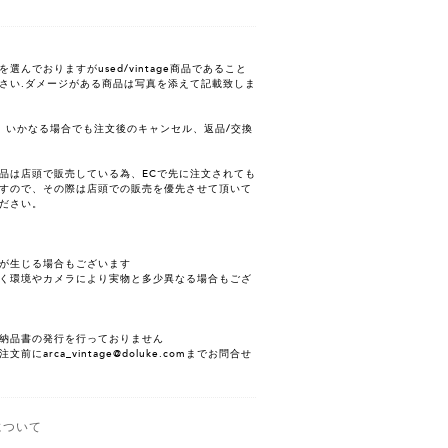
んでおりますがused/vintage商品であること
さい.ダメージがある商品は写真を添えて記載致しま
、いかなる場合でも注文後のキャンセル、返品/交換
品は店頭で販売している為、ECで先に注文されても
すので、その際は店頭での販売を優先させて頂いて
ださい。
が生じる場合もございます
く環境やカメラにより実物と多少異なる場合もござ
納品書の発行を行っておりません
にarca_vintage@doluke.comまでお問合せ
について