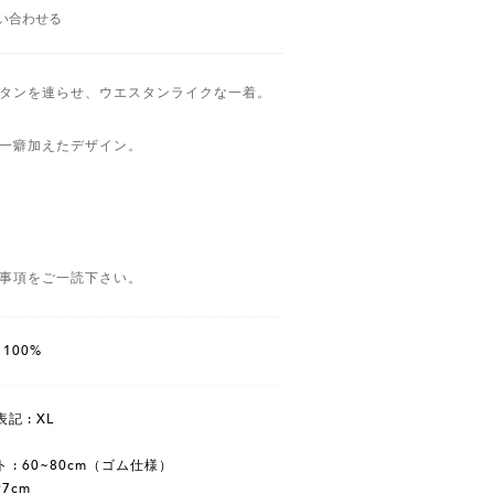
い合わせる
タンを連らせ、ウエスタンライクな一着。
一癖加えたデザイン。
事項をご一読下さい。
n 100%
記 : XL
 : 60~80cm（ゴム仕様）
97cm