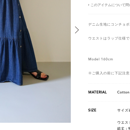
このアイテムについて問
デニム生地にコンチョボ
ウエストはラップ仕様で
Model 160cm
※ご購入の前に下記注意
MATERIAL
Cotto
SIZE
サイズ表
ウエスト
総丈 : 