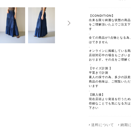
【CONDITION】
出来る限り綺麗な状態の商品を選
をご理解頂いた上でご注文下
す
.
全ての商品が1点物となる為
はできません
.
オンラインに掲載している商
店頭対応中の場合もございま
おります。その点をご理解く
．
【サイズ計測 】
平置きで計測
素人の採寸の為、多少の誤差
商品の色味は、ご閲覧いただ
います
.
【購入後】
現在店頭より発送を行うため
些細なことでも気になる方は注文前
下さい
送料について
納期