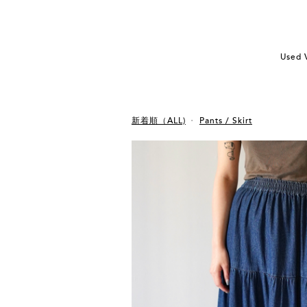
Used 
新着順（ALL)
Pants / Skirt