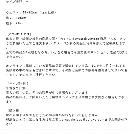
サイズ表記：M
ウエスト：54~82cm（ゴム仕様）
総丈：106cm
股下：78cm
【CONDITION】
出来る限り綺麗な状態の商品を選んでおりますがused/vintage商品であることを
ご理解頂いた上でご注文下さい.ダメージがある商品は写真を添えて記載致します
.
全ての商品が1点物となる為、いかなる場合でも注文後のキャンセル、返品/交換は
できません
.
オンラインに掲載している商品は店頭で販売している為、ECで先に注文されても
店頭対応中の場合もございますので、その際は店頭での販売を優先させて頂いてお
ります。その点をご理解ください。
．
【サイズ計測 】
平置きで計測
素人の採寸の為、多少の誤差が生じる場合もございます
商品の色味は、ご閲覧いただく環境やカメラにより実物と多少異なる場合もござい
ます
.
【購入後】
現在店頭より発送を行うため納品書の発行を行っておりません
些細なことでも気になる方は注文前にarca_vintage@doluke.comまでお問合せ下
さい