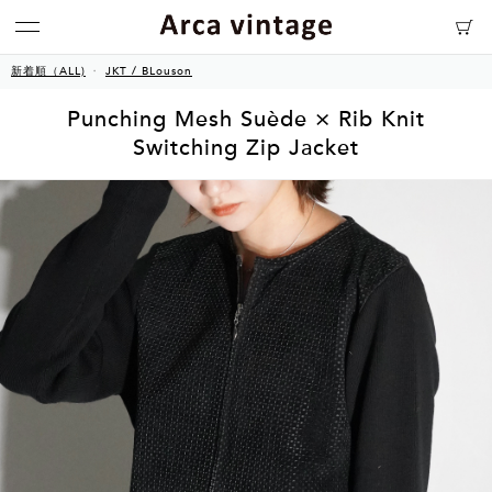
新着順（ALL)
JKT / BLouson
Punching Mesh Suède × Rib Knit
Switching Zip Jacket