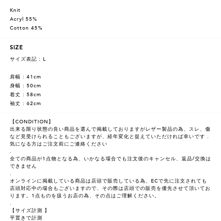
Knit
Acryl 55%
Cotton 45%
SIZE
サイズ表記 : L
肩幅 : 41cm
身幅 : 50cm
着丈 : 58cm
袖丈 : 62cm
【CONDITION】
出来る限り状態の良い商品を選んで掲載しておりますがレザー製品の為、スレ、傷
など見受けられることもございますが、経年変化と捉えていただければ幸いです .
気になる方はご注文前にご連絡ください
.
全ての商品が1点物となる為、いかなる場合でも注文後のキャンセル、返品/交換は
できません
.
オンラインに掲載している商品は店頭で販売している為、ECで先に注文されても
店頭対応中の場合もございますので、その際は店頭での販売を優先させて頂いてお
ります。1点ものを扱うお店の為、その点はご理解ください。
.
【サイズ計測 】
平置きで計測