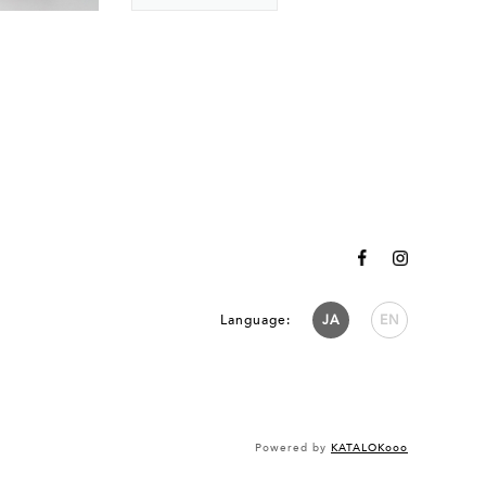
Language:
JA
EN
Powered by
KATALOKooo