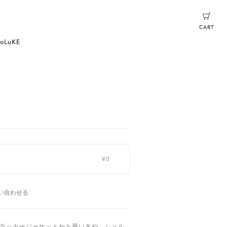
CART
oLuKE
¥0
い合わせる
ラッカージャケットかと思いきや、ショル