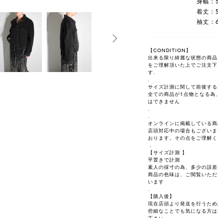
身幅：5
着丈：5
袖丈：6
【CONDITION】
出来る限り綺麗な状態の商品を選
をご理解頂いた上でご注文下
す.
.
サイズ計測に関して前後する
全ての商品が1点物となる為
はできません
.
.
オンラインに掲載している商
店頭対応中の場合もございま
おります。その点をご理解く
．
【サイズ計測 】
平置きで計測
素人の採寸の為、多少の誤差
商品の色味は、ご閲覧いただ
います
.
【購入後】
現在店頭より発送を行うため
些細なことでも気になる方は注文前