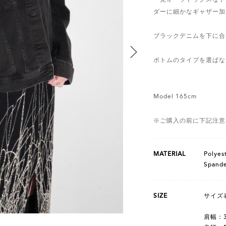
ダーに細かなギャザー加
ブラックデニムを下に合
ボトムのタイプを選ばな
Model 165cm
※ご購入の前に下記注意
MATERIAL
Polyes
Spand
SIZE
サイズ
肩幅：3