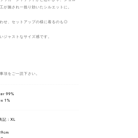
工が施され一捻り効いたシルエットに。
わせ、セットアップの様に着るのも◎
いジャストなサイズ感です。
事項をご一読下さい。
ter 99%
ex 1%
表記：XL
9cm