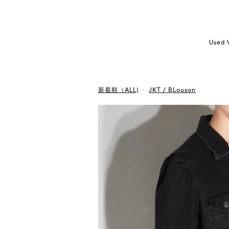
Used 
新着順（ALL)
JKT / BLouson