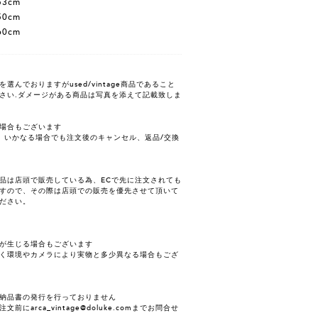
3cm
0cm
0cm
んでおりますがused/vintage商品であること
さい.ダメージがある商品は写真を添えて記載致しま
場合もございます
、いかなる場合でも注文後のキャンセル、返品/交換
品は店頭で販売している為、ECで先に注文されても
すので、その際は店頭での販売を優先させて頂いて
ださい。
が生じる場合もございます
く環境やカメラにより実物と多少異なる場合もござ
納品書の発行を行っておりません
にarca_vintage@doluke.comまでお問合せ