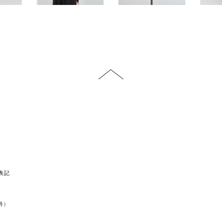
表記
20号）