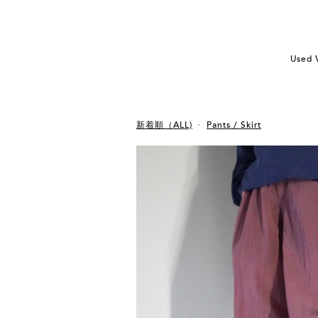
Used 
新着順（ALL)
Pants / Skirt