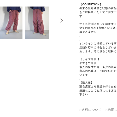
【CONDITION】
出来る限り綺麗な状態の商品を選
をご理解頂いた上でご注文下
す.
.
サイズ計測に関して前後する
全ての商品が1点物となる為
はできません
.
.
オンラインに掲載している商
店頭対応中の場合もございま
おります。その点をご理解く
．
【サイズ計測 】
平置きで計測
素人の採寸の為、多少の誤差
商品の色味は、ご閲覧いただ
います
.
【購入後】
現在店頭より発送を行うため
些細なことでも気になる方は注文前
下さい
送料について
納期