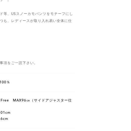
ド等、USスノーカモパンツをモチーフにし
つも、レディースが取り入れ易い全体に仕
事項をご一読下さい。
 100％
t : Free MAX96㎝（サイドアジャスター仕
101cm
76cm