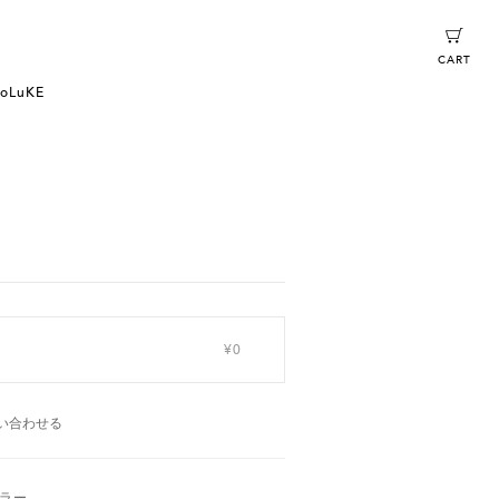
CART
oLuKE
¥0
い合わせる
ラー。