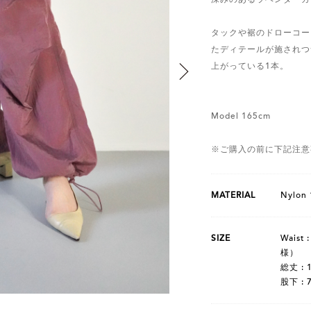
タックや裾のドローコー
たディテールが施されつ
上がっている1本。
Model 165cm
※ご購入の前に下記注意
MATERIAL
Nylon
SIZE
Wais
様）
総丈 : 
股下 : 