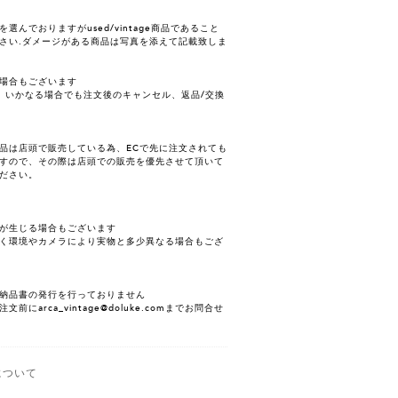
んでおりますがused/vintage商品であること
さい.ダメージがある商品は写真を添えて記載致しま
場合もございます
、いかなる場合でも注文後のキャンセル、返品/交換
品は店頭で販売している為、ECで先に注文されても
すので、その際は店頭での販売を優先させて頂いて
ださい。
が生じる場合もございます
く環境やカメラにより実物と多少異なる場合もござ
納品書の発行を行っておりません
にarca_vintage@doluke.comまでお問合せ
について