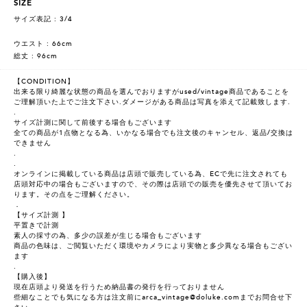
SIZE
サイズ表記 : 3/4
ウエスト : 66cm
総丈 : 96cm
【CONDITION】
出来る限り綺麗な状態の商品を選んでおりますがused/vintage商品であることを
ご理解頂いた上でご注文下さい.ダメージがある商品は写真を添えて記載致します.
.
サイズ計測に関して前後する場合もございます
全ての商品が1点物となる為、いかなる場合でも注文後のキャンセル、返品/交換は
できません
.
.
オンラインに掲載している商品は店頭で販売している為、ECで先に注文されても
店頭対応中の場合もございますので、その際は店頭での販売を優先させて頂いてお
ります。その点をご理解ください。
．
【サイズ計測 】
平置きで計測
素人の採寸の為、多少の誤差が生じる場合もございます
商品の色味は、ご閲覧いただく環境やカメラにより実物と多少異なる場合もござい
ます
.
【購入後】
現在店頭より発送を行うため納品書の発行を行っておりません
些細なことでも気になる方は注文前にarca_vintage@doluke.comまでお問合せ下