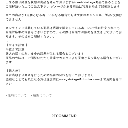
出来る限り綺麗な状態の商品を選んでおりますがused/vintage商品であることを
ご理解頂いた上でご注文下さい.ダメージがある商品は写真を添えて記載致します
.
全ての商品が1点物となる為、いかなる場合でも注文後のキャンセル、返品/交換は
できません
.
オンラインに掲載している商品は店頭で販売している為、ECで先に注文されても
店頭対応中の場合もございますので、その際は店頭での販売を優先させて頂いてお
ります。その点をご理解ください。
．
【サイズ計測 】
平置きで計測
素人の採寸の為、多少の誤差が生じる場合もございます
商品の色味は、ご閲覧いただく環境やカメラにより実物と多少異なる場合もござい
ます
.
【購入後】
現在店頭より発送を行うため納品書の発行を行っておりません
些細なことでも気になる方は注文前にarca_vintage@doluke.comまでお問合せ下
さい
送料について
納期について
RECOMMEND