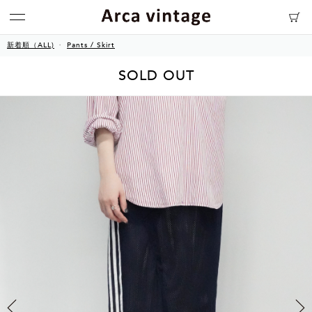
新着順（ALL)
Pants / Skirt
SOLD OUT