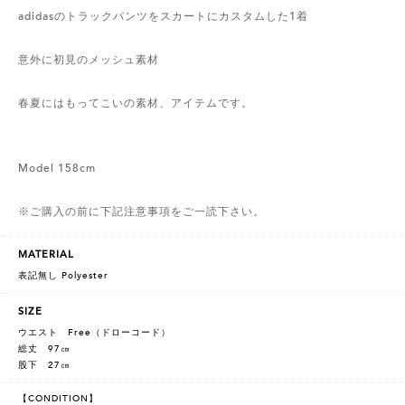
adidasのトラックパンツをスカートにカスタムした1着
意外に初見のメッシュ素材
春夏にはもってこいの素材、アイテムです。
Model 158cm
※ご購入の前に下記注意事項をご一読下さい。
MATERIAL
表記無し Polyester
SIZE
ウエスト Free（ドローコード）
総丈 97㎝
股下 27㎝
【CONDITION】