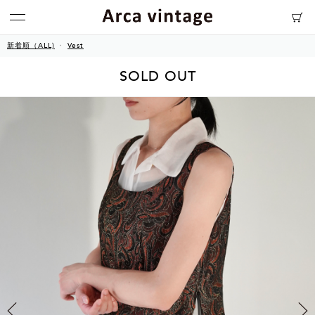
新着順（ALL)
Vest
SOLD OUT