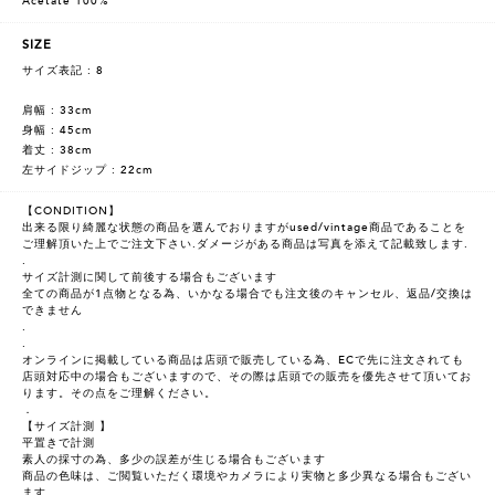
Acetate 100%
SIZE
サイズ表記 : 8
肩幅 : 33cm
身幅 : 45cm
着丈 : 38cm
左サイドジップ : 22cm
【CONDITION】
出来る限り綺麗な状態の商品を選んでおりますがused/vintage商品であることを
ご理解頂いた上でご注文下さい.ダメージがある商品は写真を添えて記載致します.
.
サイズ計測に関して前後する場合もございます
全ての商品が1点物となる為、いかなる場合でも注文後のキャンセル、返品/交換は
できません
.
.
オンラインに掲載している商品は店頭で販売している為、ECで先に注文されても
店頭対応中の場合もございますので、その際は店頭での販売を優先させて頂いてお
ります。その点をご理解ください。
．
【サイズ計測 】
平置きで計測
素人の採寸の為、多少の誤差が生じる場合もございます
商品の色味は、ご閲覧いただく環境やカメラにより実物と多少異なる場合もござい
ます