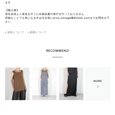
ます
.
【購入後】
現在店頭より発送を行うため納品書の発行を行っておりません
些細なことでも気になる方は注文前にarca_vintage@doluke.comまでお問合せ下
さい
送料について
納期について
RECOMMEND