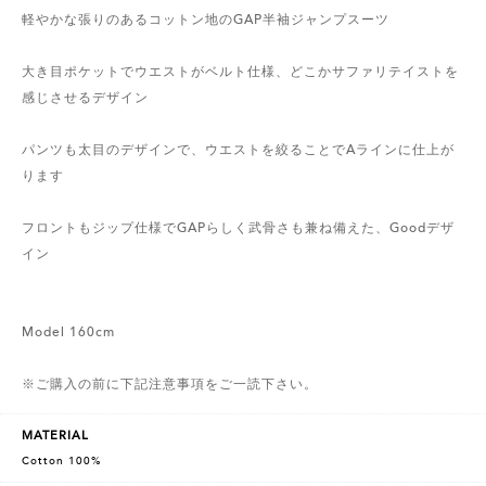
軽やかな張りのあるコットン地のGAP半袖ジャンプスーツ
大き目ポケットでウエストがベルト仕様、どこかサファリテイストを
感じさせるデザイン
パンツも太目のデザインで、ウエストを絞ることでAラインに仕上が
ります
フロントもジップ仕様でGAPらしく武骨さも兼ね備えた、Goodデザ
イン
Model 160cm
※ご購入の前に下記注意事項をご一読下さい。
MATERIAL
Cotton 100%