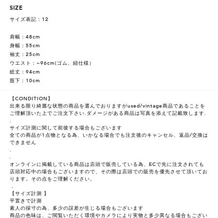
SIZE
サイズ表記：12
肩幅：48cm
身幅：55cm
袖丈：25cm
ウエスト：~96cm(ゴム、紐仕様）
総丈：94cm
股下：10cm
【CONDITION】
出来る限り綺麗な状態の商品を選んでおりますがused/vintage商品であることを
ご理解頂いた上でご注文下さい.ダメージがある商品は写真を添えて記載致します.
.
サイズ計測に関して前後する場合もございます
全ての商品が1点物となる為、いかなる場合でも注文後のキャンセル、返品/交換は
できません
.
.
オンラインに掲載している商品は店頭で販売している為、ECで先に注文されても
店頭対応中の場合もございますので、その際は店頭での販売を優先させて頂いてお
ります。その点をご理解ください。
．
【サイズ計測 】
平置きで計測
素人の採寸の為、多少の誤差が生じる場合もございます
商品の色味は、ご閲覧いただく環境やカメラにより実物と多少異なる場合もござい