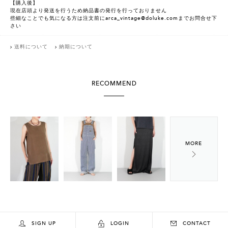
【購入後】
現在店頭より発送を行うため納品書の発行を行っておりません
些細なことでも気になる方は注文前にarca_vintage@doluke.comまでお問合せ下
さい
送料について
納期について
RECOMMEND
SIGN UP
LOGIN
CONTACT