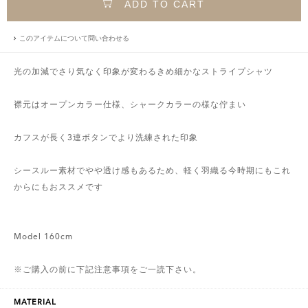
ADD TO CART
このアイテムについて問い合わせる
光の加減でさり気なく印象が変わるきめ細かなストライプシャツ
襟元はオープンカラー仕様、シャークカラーの様な佇まい
カフスが長く3連ボタンでより洗練された印象
シースルー素材でやや透け感もあるため、軽く羽織る今時期にもこれ
からにもおススメです
Model 160cm
※ご購入の前に下記注意事項をご一読下さい。
MATERIAL