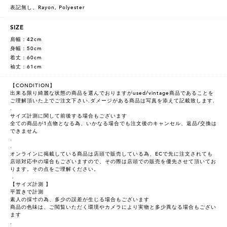
表記無し、Rayon, Polyester
SIZE
肩幅：42cm
身幅：50cm
着丈：60cm
袖丈：61cm
【CONDITION】
出来る限り綺麗な状態の商品を選んでおりますがused/vintage商品であることを
ご理解頂いた上でご注文下さい.ダメージがある商品は写真を添えて記載致します.
.
サイズ計測に関して前後する場合もございます
全ての商品が1点物となる為、いかなる場合でも注文後のキャンセル、返品/交換は
できません
.
.
オンラインに掲載している商品は店頭で販売している為、ECで先に注文されても
店頭対応中の場合もございますので、その際は店頭での販売を優先させて頂いてお
ります。その点をご理解ください。
．
【サイズ計測 】
平置きで計測
素人の採寸の為、多少の誤差が生じる場合もございます
商品の色味は、ご閲覧いただく環境やカメラにより実物と多少異なる場合もござい
ます
.