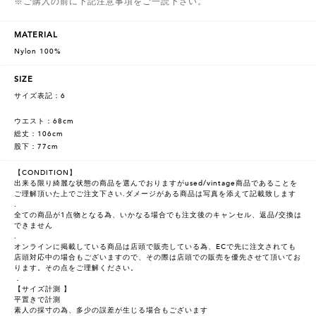
※ご購入の前に下記注意事項をご一読下さい。
MATERIAL
Nylon 100%
SIZE
サイズ表記：6
ウエスト：68cm
総丈：106cm
股下：77cm
【CONDITION】
出来る限り綺麗な状態の商品を選んでおりますがused/vintage商品であることを
ご理解頂いた上でご注文下さい.ダメージがある商品は写真を添えて記載致します
.
全ての商品が1点物となる為、いかなる場合でも注文後のキャンセル、返品/交換は
できません
.
オンラインに掲載している商品は店頭で販売している為、ECで先に注文されても
店頭対応中の場合もございますので、その際は店頭での販売を優先させて頂いてお
ります。その点をご理解ください。
．
【サイズ計測 】
平置きで計測
素人の採寸の為、多少の誤差が生じる場合もございます