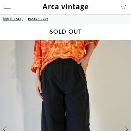
新着順（ALL)
Pants / Skirt
SOLD OUT