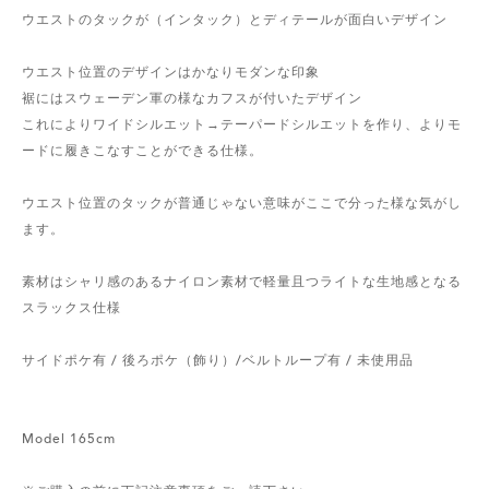
ウエストのタックが（インタック）とディテールが面白いデザイン
ウエスト位置のデザインはかなりモダンな印象
裾にはスウェーデン軍の様なカフスが付いたデザイン
これによりワイドシルエット→テーパードシルエットを作り、よりモ
ードに履きこなすことができる仕様。
ウエスト位置のタックが普通じゃない意味がここで分った様な気がし
ます。
素材はシャリ感のあるナイロン素材で軽量且つライトな生地感となる
スラックス仕様
サイドポケ有 / 後ろポケ（飾り）/ベルトループ有 / 未使用品
Model 165cm