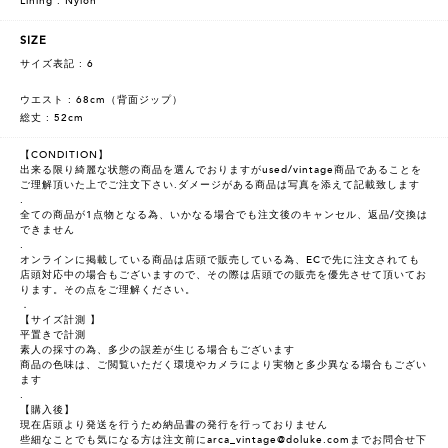
Lining : Nylon
SIZE
サイズ表記 : 6
ウエスト : 68cm（背面ジップ）
総丈 : 52cm
【CONDITION】
出来る限り綺麗な状態の商品を選んでおりますがused/vintage商品であることを
ご理解頂いた上でご注文下さい.ダメージがある商品は写真を添えて記載致します
.
全ての商品が1点物となる為、いかなる場合でも注文後のキャンセル、返品/交換は
できません
.
オンラインに掲載している商品は店頭で販売している為、ECで先に注文されても
店頭対応中の場合もございますので、その際は店頭での販売を優先させて頂いてお
ります。その点をご理解ください。
．
【サイズ計測 】
平置きで計測
素人の採寸の為、多少の誤差が生じる場合もございます
商品の色味は、ご閲覧いただく環境やカメラにより実物と多少異なる場合もござい
ます
.
【購入後】
現在店頭より発送を行うため納品書の発行を行っておりません
些細なことでも気になる方は注文前にarca_vintage@doluke.comまでお問合せ下