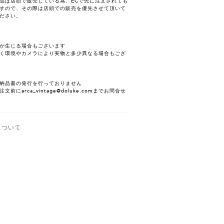
品は店頭で販売している為、ECで先に注文されても
すので、その際は店頭での販売を優先させて頂いて
ださい。
が生じる場合もございます
く環境やカメラにより実物と多少異なる場合もござ
納品書の発行を行っておりません
にarca_vintage@doluke.comまでお問合せ
について