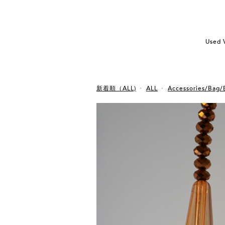
Used 
新着順（ALL)
ALL
Accessories/Bag/Be