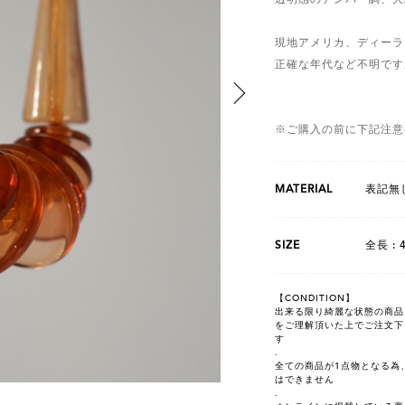
現地アメリカ、ディーラ
正確な年代など不明です
※ご購入の前に下記注意
MATERIAL
表記無し
SIZE
全長 : 
【CONDITION】
出来る限り綺麗な状態の商品を選
をご理解頂いた上でご注文下
す
.
全ての商品が1点物となる為
はできません
.