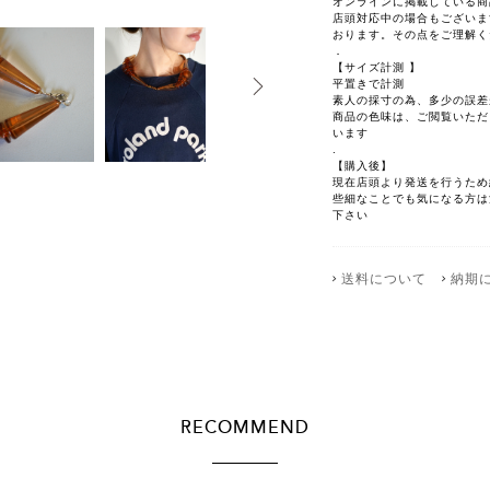
オンラインに掲載している商
店頭対応中の場合もございま
おります。その点をご理解く
．
【サイズ計測 】
平置きで計測
素人の採寸の為、多少の誤差
商品の色味は、ご閲覧いただ
います
.
【購入後】
現在店頭より発送を行うため
些細なことでも気になる方は注文前
下さい
送料について
納期
RECOMMEND