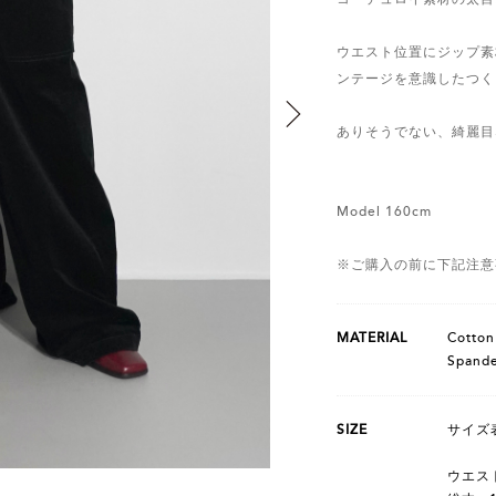
ウエスト位置にジップ素
ンテージを意識したつく
ありそうでない、綺麗目
Model 160cm
※ご購入の前に下記注意
MATERIAL
Cotto
Spand
SIZE
サイズ表
ウエスト