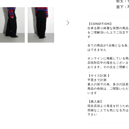
総丈 : 
股下 : 
【CONDITION】
出来る限り綺麗な状態の商品を選
をご理解頂いた上でご注文下
す
.
全ての商品が1点物となる為
はできません
.
オンラインに掲載している商
店頭対応中の場合もございま
おります。その点をご理解く
．
【サイズ計測 】
平置きで計測
素人の採寸の為、多少の誤差
商品の色味は、ご閲覧いただ
います
.
【購入後】
現在店頭より発送を行うため
些細なことでも気になる方は注文前
下さい