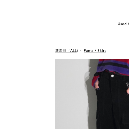
Used 
新着順（ALL)
Pants / Skirt