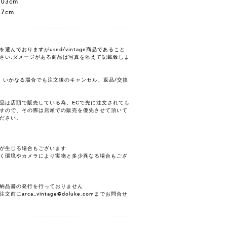
103cm
77cm
んでおりますがused/vintage商品であること
さい.ダメージがある商品は写真を添えて記載致しま
、いかなる場合でも注文後のキャンセル、返品/交換
品は店頭で販売している為、ECで先に注文されても
すので、その際は店頭での販売を優先させて頂いて
ださい。
が生じる場合もございます
く環境やカメラにより実物と多少異なる場合もござ
納品書の発行を行っておりません
にarca_vintage@doluke.comまでお問合せ