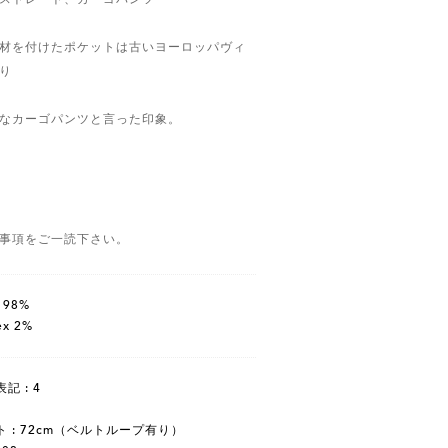
材を付けたポケットは古いヨーロッパヴィ
り
なカーゴパンツと言った印象。
事項をご一読下さい。
n 98%
ex 2%
記 : 4
 : 72cm（ベルトループ有り）