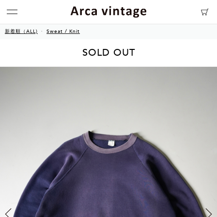
新着順（ALL)
Sweat / Knit
SOLD OUT