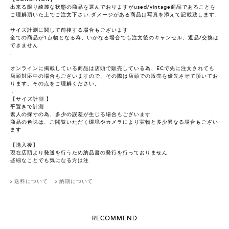
出来る限り綺麗な状態の商品を選んでおりますがused/vintage商品であることを
ご理解頂いた上でご注文下さい.ダメージがある商品は写真を添えて記載致します.
.
サイズ計測に関して前後する場合もございます
全ての商品が1点物となる為、いかなる場合でも注文後のキャンセル、返品/交換は
できません
.
.
オンラインに掲載している商品は店頭で販売している為、ECで先に注文されても
店頭対応中の場合もございますので、その際は店頭での販売を優先させて頂いてお
ります。その点をご理解ください。
．
【サイズ計測 】
平置きで計測
素人の採寸の為、多少の誤差が生じる場合もございます
商品の色味は、ご閲覧いただく環境やカメラにより実物と多少異なる場合もござい
ます
.
【購入後】
現在店頭より発送を行うため納品書の発行を行っておりません
些細なことでも気になる方は注
送料について
納期について
RECOMMEND