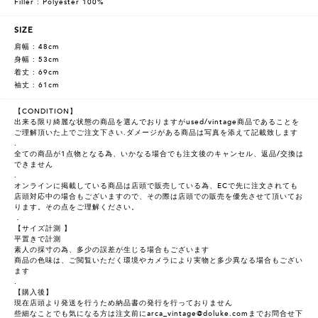
Filler : Polyester 100%
SIZE
肩幅 : 48cm
身幅 : 53cm
着丈 : 69cm
袖丈 : 61cm
【CONDITION】
出来る限り綺麗な状態の商品を選んでおりますがused/vintage商品であることを
ご理解頂いた上でご注文下さい.ダメージがある商品は写真を添えて記載致します
.
全ての商品が1点物となる為、いかなる場合でも注文後のキャンセル、返品/交換は
できません
.
オンラインに掲載している商品は店頭で販売している為、ECで先に注文されても
店頭対応中の場合もございますので、その際は店頭での販売を優先させて頂いてお
ります。その点をご理解ください。
．
【サイズ計測 】
平置きで計測
素人の採寸の為、多少の誤差が生じる場合もございます
商品の色味は、ご閲覧いただく環境やカメラにより実物と多少異なる場合もござい
ます
.
【購入後】
現在店頭より発送を行うため納品書の発行を行っておりません
些細なことでも気になる方は注文前にarca_vintage@doluke.comまでお問合せ下