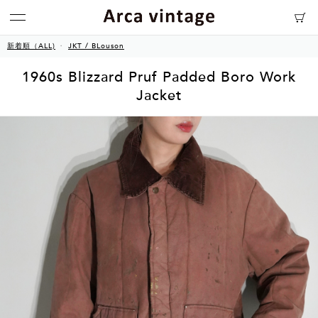
新着順（ALL)
JKT / BLouson
1960s Blizzard Pruf Padded Boro Work
Jacket