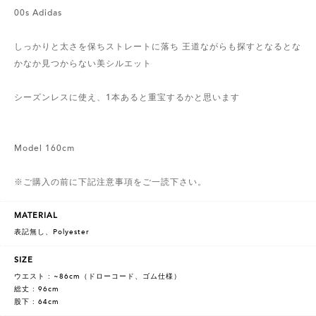
00s Adidas
しっかりと太さを保ちストレートに落ち 王道ながらも探すとなるとな
かなか見つからない美シルエット
シーズンレスに使え、1本あると重宝するかと思います
Model 160cm
※ご購入の前に下記注意事項をご一読下さい。
MATERIAL
表記無し、Polyester
SIZE
ウエスト : ~86cm（ドローコード、ゴム仕様）
総丈 : 96cm
股下 : 64cm