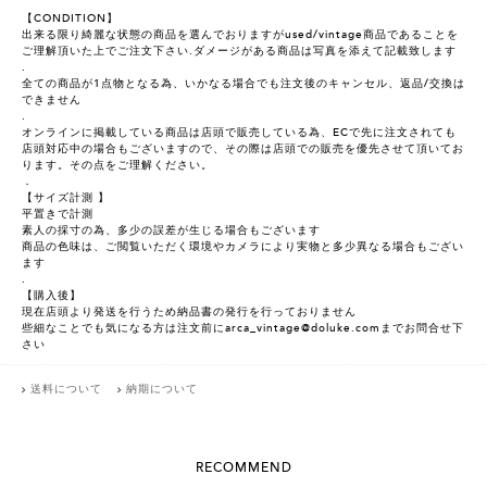
【CONDITION】
出来る限り綺麗な状態の商品を選んでおりますがused/vintage商品であることを
ご理解頂いた上でご注文下さい.ダメージがある商品は写真を添えて記載致します
.
全ての商品が1点物となる為、いかなる場合でも注文後のキャンセル、返品/交換は
できません
.
オンラインに掲載している商品は店頭で販売している為、ECで先に注文されても
店頭対応中の場合もございますので、その際は店頭での販売を優先させて頂いてお
ります。その点をご理解ください。
．
【サイズ計測 】
平置きで計測
素人の採寸の為、多少の誤差が生じる場合もございます
商品の色味は、ご閲覧いただく環境やカメラにより実物と多少異なる場合もござい
ます
.
【購入後】
現在店頭より発送を行うため納品書の発行を行っておりません
些細なことでも気になる方は注文前にarca_vintage@doluke.comまでお問合せ下
さい
送料について
納期について
RECOMMEND