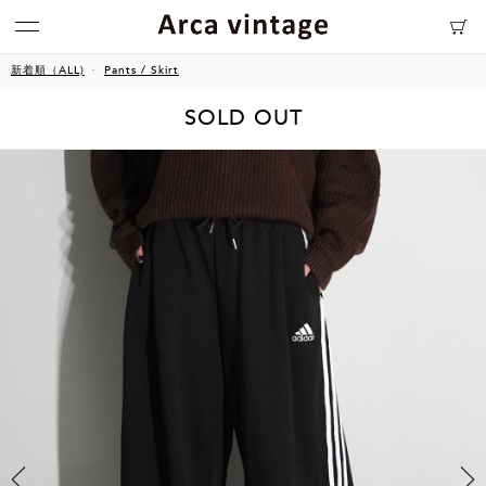
新着順（ALL)
Pants / Skirt
SOLD OUT