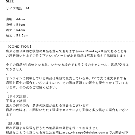
SIZE
サイズ表記 : M
肩幅 : 44cm
身幅 : 51cm
着丈 : 54cm
袖丈 : 51.5cm
【CONDITION】
出来る限り綺麗な状態の商品を選んでおりますがused/vintage商品であることを
ご理解頂いた上でご注文下さい.ダメージがある商品は写真を添えて記載致します
.
全ての商品が1点物となる為、いかなる場合でも注文後のキャンセル、返品/交換は
できません
.
オンラインに掲載している商品は店頭で販売している為、ECで先に注文されても
店頭対応中の場合もございますので、その際は店頭での販売を優先させて頂いてお
ります。その点をご理解ください。
．
【サイズ計測 】
平置きで計測
素人の採寸の為、多少の誤差が生じる場合もございます
商品の色味は、ご閲覧いただく環境やカメラにより実物と多少異なる場合もござい
ます
.
【購入後】
現在店頭より発送を行うため納品書の発行を行っておりません
些細なことでも気になる方は注文前にarca_vintage@doluke.comまでお問合せ下