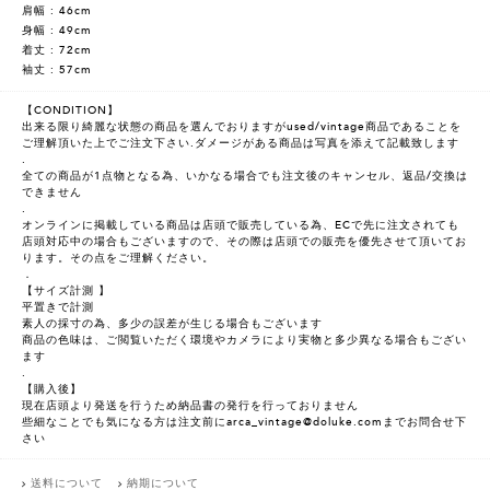
肩幅 : 46cm
身幅 : 49cm
着丈 : 72cm
袖丈 : 57cm
【CONDITION】
出来る限り綺麗な状態の商品を選んでおりますがused/vintage商品であることを
ご理解頂いた上でご注文下さい.ダメージがある商品は写真を添えて記載致します
.
全ての商品が1点物となる為、いかなる場合でも注文後のキャンセル、返品/交換は
できません
.
オンラインに掲載している商品は店頭で販売している為、ECで先に注文されても
店頭対応中の場合もございますので、その際は店頭での販売を優先させて頂いてお
ります。その点をご理解ください。
．
【サイズ計測 】
平置きで計測
素人の採寸の為、多少の誤差が生じる場合もございます
商品の色味は、ご閲覧いただく環境やカメラにより実物と多少異なる場合もござい
ます
.
【購入後】
現在店頭より発送を行うため納品書の発行を行っておりません
些細なことでも気になる方は注文前にarca_vintage@doluke.comまでお問合せ下
さい
送料について
納期について