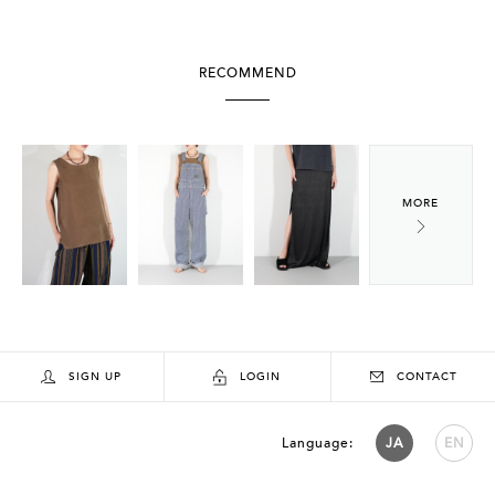
RECOMMEND
SIGN UP
LOGIN
CONTACT
Language:
JA
EN