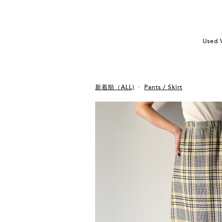
Used 
新着順（ALL)
Pants / Skirt