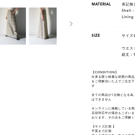
MATERIAL
表記
Shell :
Lining 
SIZE
サイズ表
ウエスト
総丈 : 
【CONDITION】
出来る限り綺麗な状態の商品を選
をご理解頂いた上でご注文下
す
.
全ての商品が1点物となる為
はできません
.
オンラインに掲載している商
店頭対応中の場合もございま
おります。その点をご理解く
．
【サイズ計測 】
平置きで計測