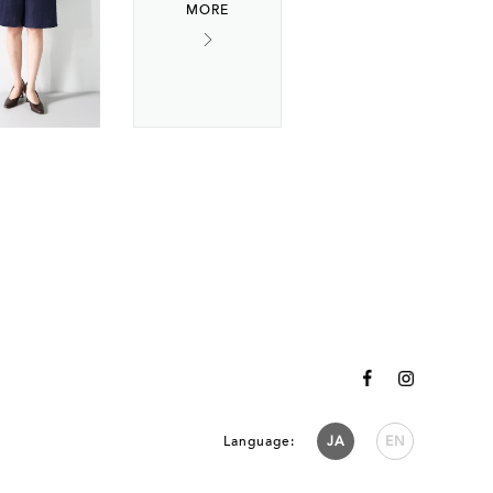
Language:
JA
EN