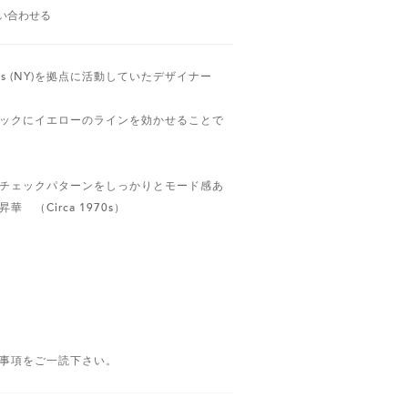
い合わせる
40-70s (NY)を拠点に活動していたデザイナー
ックにイエローのラインを効かせることで
チェックパターンをしっかりとモード感あ
 （Circa 1970s）
事項をご一読下さい。