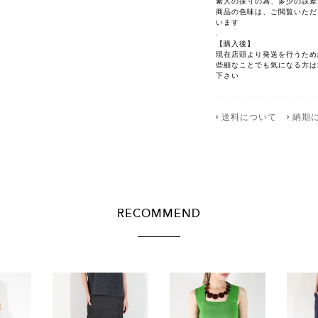
素人の採寸の為、多少の誤差
商品の色味は、ご閲覧いただ
います
.
【購入後】
現在店頭より発送を行うため
些細なことでも気になる方は注文前
下さい
送料について
納期
RECOMMEND